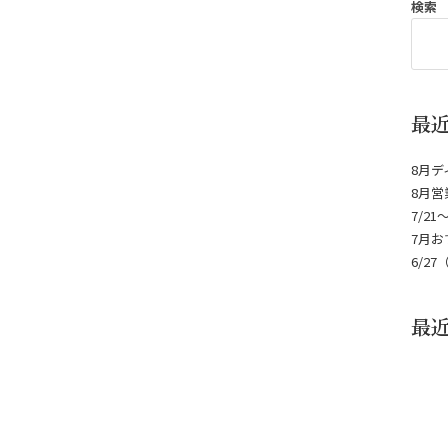
検索
最
8月
8月営
7/2
7月お
6/2
最