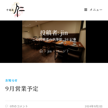
メニュー
投稿者:
jin
この投稿者の執筆数: 94 記事
>
jin
>
ページ 7
お知らせ
9月営業予定
0件のコメント
2024年9月2日